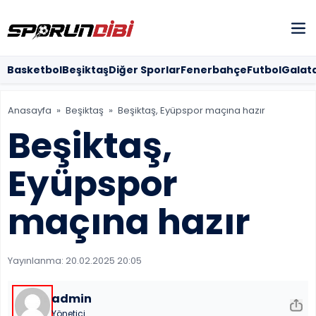
SOSYAL MED
Basketbol
Beşiktaş
Diğer Sporlar
Fenerbahçe
Futbol
Galat
Anasayfa
»
Beşiktaş
»
Beşiktaş, Eyüpspor maçına hazır
MOBİL UYG
Beşiktaş,
Eyüpspor
maçına hazır
Yayınlanma:
20.02.2025 20:05
admin
Yönetici