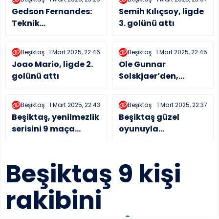
Gedson Fernandes:
Semih Kılıçsoy, ligde
Teknik
3. golünü attı
direktörümüzün çok
önemli etkisi ve
Beşiktaş
1 Mart 2025, 22:46
Beşiktaş
1 Mart 2025, 22:45
yardımı var
Joao Mario, ligde 2.
Ole Gunnar
golünü attı
Solskjaer’den,
Slaven Bilic’ten
sonra bir ilk!
Beşiktaş
1 Mart 2025, 22:43
Beşiktaş
1 Mart 2025, 22:37
Beşiktaş, yenilmezlik
Beşiktaş güzel
serisini 9 maça
oyunuyla
çıkardı
Kayserispor’u
devirdi
Beşiktaş 9 kişi
rakibini