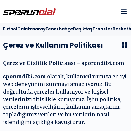
Futbol
Futbol
Galatasaray
Fenerbahçe
Beşiktaş
Transfer
Basketb
Galatasara
Çerez ve Kullanım Politikası
Fenerbahçe
Çerez ve Gizlilik Politikası - sporundibi.com
Beşiktaş
sporundibi.com
olarak, kullanıcılarımıza en iyi
web deneyimini sunmayı amaçlıyoruz. Bu
KÜNYE
doğrultuda çerezler kullanıyor ve kişisel
verilerinizi titizlikle koruyoruz. İşbu politika,
İLETİŞİM
çerezlerin işlevselliğini, kullanım amaçlarını,
topladığımız verileri ve bu verilerin nasıl
HAKKIMIZDA
işlendiğini açıklığa kavuşturur.