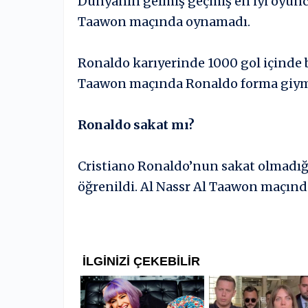
Dünyanın gelmiş geçmiş en iyi oyuncu
Taawon maçında oynamadı.
Ronaldo karıyerinde 1000 gol içinde bi
Taawon maçında Ronaldo forma giym
Ronaldo sakat mı?
Cristiano Ronaldo’nun sakat olmadığı
öğrenildi. Al Nassr Al Taawon maçın