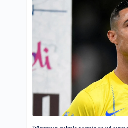
Çerez ve Kul
SOSYAL M
MOBİL UY