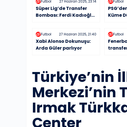
Futbol
27 Haziran 2025, 23:14
Futbol
Süper Lig’de Transfer
PSG’den
Bombası: Ferdi Kadıoğlu
Küme D
Galatasaray’a mı
Simidi 
Geliyor?
Futbol
27 Haziran 2025, 21:40
Futbol
Xabi Alonso Dokunuşu:
Fenerb
Arda Güler parlıyor
transfe
Türkiye’nin İl
Merkezi’nin T
Irmak Türkk
Center