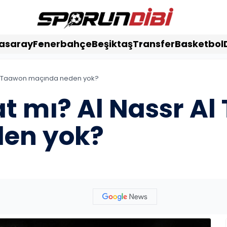
asaray
Fenerbahçe
Beşiktaş
Transfer
Basketbol
y
Al Taawon maçında neden yok?
t mı? Al Nassr A
en yok?
A