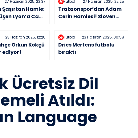
27 Haziran 2025, 22:37
Futbol
27 Haziran 2025, 22:25
 Şaşırtan Hamle:
Trabzonspor’dan Adam
üşen Lyon’a Can
Cerin Hamlesi! Sloven
Oldu
Yıldıza 5 Milyon Euro’luk
Teklif
23 Haziran 2025, 12:28
Futbol
23 Haziran 2025, 00:58
ahçe Orkun Kökçü
Dries Mertens futbolu
r ediyor!
bıraktı
k Ücretsiz Dil
emeli Atıldı:
an Language