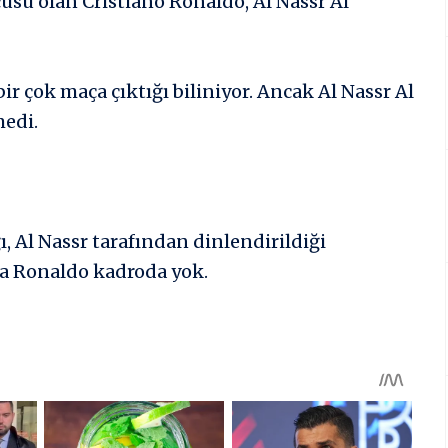
su olan Cristiano Ronaldo, Al Nassr Al
r çok maça çıktığı biliniyor. Ancak Al Nassr Al
edi.
, Al Nassr tarafından dinlendirildiği
da Ronaldo kadroda yok.