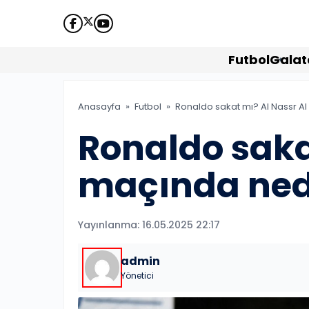
Futbol
Galat
Futbol
Galatasara
Anasayfa
»
Futbol
»
Ronaldo sakat mı? Al Nassr 
Ronaldo saka
Fenerbahçe
maçında ned
Beşiktaş
KÜNYE
Yayınlanma:
16.05.2025 22:17
İLETİŞİM
admin
HAKKIMIZD
Yönetici