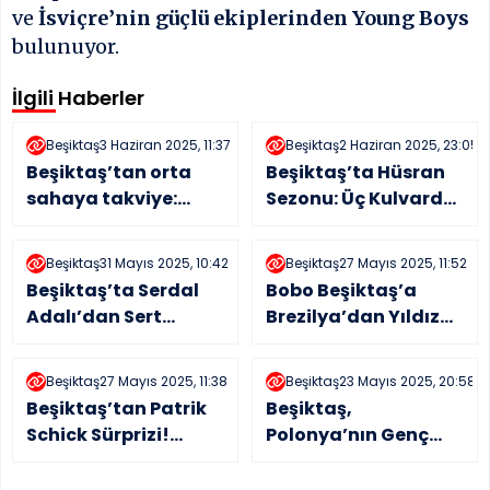
ve
İsviçre’nin güçlü ekiplerinden Young Boys
bulunuyor.
İlgili Haberler
Beşiktaş
3 Haziran 2025, 11:37
Beşiktaş
2 Haziran 2025, 23:05
Beşiktaş’tan orta
Beşiktaş’ta Hüsran
sahaya takviye:
Sezonu: Üç Kulvarda
Tessmann ile ilk
da Beklenen Gelmedi
temas kuruldu!
Beşiktaş
31 Mayıs 2025, 10:42
Beşiktaş
27 Mayıs 2025, 11:52
Beşiktaş’ta Serdal
Bobo Beşiktaş’a
Adalı’dan Sert
Brezilya’dan Yıldız
Talimat: Transferde
Forvet Pedro’yu
Sıkıyönetim Dönemi
Önerdi
Beşiktaş
27 Mayıs 2025, 11:38
Beşiktaş
23 Mayıs 2025, 20:58
Beşiktaş’tan Patrik
Beşiktaş,
Schick Sürprizi!
Polonya’nın Genç
Kiralama Formülüyle
Yıldızına Göz Dikti
Geliyor