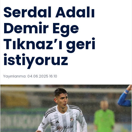
Serdal Adalı
Demir Ege
Tıknaz’ı geri
istiyoruz
Yayınlanma:
04.06.2025 16:10