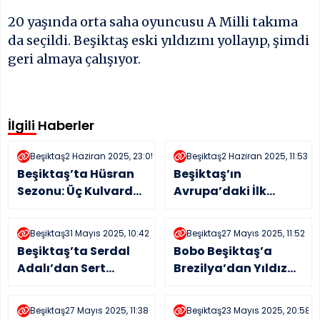
20 yaşında orta saha oyuncusu A Milli takıma
da seçildi. Beşiktaş eski yıldızını yollayıp, şimdi
geri almaya çalışıyor.
İlgili Haberler
Beşiktaş
2 Haziran 2025, 23:05
Beşiktaş
2 Haziran 2025, 11:53
Beşiktaş’ta Hüsran
Beşiktaş’ın
Sezonu: Üç Kulvarda
Avrupa’daki İlk
da Beklenen Gelmedi
Rakibi Arda Turan mı
Olacak?
Beşiktaş
31 Mayıs 2025, 10:42
Beşiktaş
27 Mayıs 2025, 11:52
Beşiktaş’ta Serdal
Bobo Beşiktaş’a
Adalı’dan Sert
Brezilya’dan Yıldız
Talimat: Transferde
Forvet Pedro’yu
Sıkıyönetim Dönemi
Önerdi
Beşiktaş
27 Mayıs 2025, 11:38
Beşiktaş
23 Mayıs 2025, 20:58