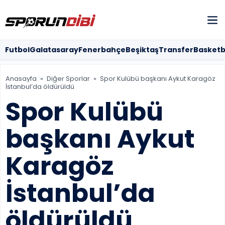
Futbol
Futbol
Galatasaray
Fenerbahçe
Beşiktaş
Transfer
Basketb
Galatasara
Anasayfa
»
Diğer Sporlar
»
Spor Kulübü başkanı Aykut Karagöz
İstanbul’da öldürüldü
Fenerbahçe
Spor Kulübü
Beşiktaş
başkanı Aykut
KÜNYE
Karagöz
İLETİŞİM
İstanbul’da
HAKKIMIZDA
öldürüldü