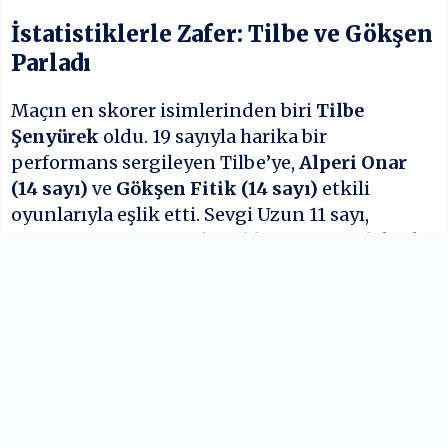
İstatistiklerle Zafer: Tilbe ve Gökşen
Parladı
Maçın en skorer isimlerinden biri
Tilbe
Şenyürek
oldu. 19 sayıyla harika bir
performans sergileyen Tilbe’ye,
Alperi Onar
(14 sayı)
ve
Gökşen Fitik (14 sayı)
etkili
oyunlarıyla eşlik etti. Sevgi Uzun 11 sayı,
McCowan ise 10 sayıyla galibiyete önemli katkı
sundu.
Yunanistan’da ise Spanou 20 sayıyla öne çıktı,
ancak bu çaba mağlubiyeti engelleyemedi.
Çeyrek Finalde Rakip B Grubu Lideri
Grubunu ikinci sırada tamamlayan Türkiye,