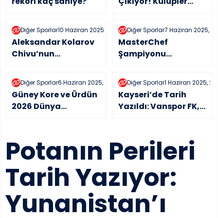
rekorı kaç saniye?
Çıkıyor! Kulüpler
Dünya Kupası’nda
Türk Rüzgarı Esecek
Diğer Sporlar
10 Haziran 2025, 23:23
Diğer Sporlar
7 Haziran 2025, 22
Aleksandar Kolarov
MasterChef
Chivu’nun
Şampiyonu
yardımcısı oldu
Cemre’nin Kardeşi
Deniz Uyanık Meğer
Diğer Sporlar
6 Haziran 2025, 00:07
Diğer Sporlar
1 Haziran 2025, 23:
Filenin Sultanıymış
Güney Kore ve Ürdün
Kayseri’de Tarih
2026 Dünya
Yazıldı: Vanspor FK,
Kupası’na Katılmayı
TFF 1. Lig’e Yükseldi
Garantiledi!
Potanın Perileri
Ürdün’den Tarihi
Başarı
Tarih Yazıyor:
Yunanistan’ı