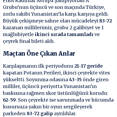
FIBA Kadınlar Avrupa Şampiyonası A
Grubu’nun üçüncü ve son maçında Türkiye,
zorlu rakibi Yunanistan’la karşı karşıya geldi.
Büyük çekişmeye sahne olan mücadeleyi
83-72
kazanan millilerimiz, grubu 2 galibiyet ve 1
mağlubiyetle
ikinci sırada tamamladı
ve
çeyrek final bileti aldı.
Maçtan Öne Çıkan Anlar
Karşılaşmanın ilk periyodunu
21-17 geride
kapatan Potanın Perileri, ikinci çeyrekte vites
yükseltti. Soyunma odasına
43-35
önde giren
milliler, üçüncü periyotta Yunanistan’ın
baskısına rağmen skor üstünlüğünü korudu:
62-59
. Son çeyrekte ise savunmada ve hücumda
kusursuza yakın bir oyun sergileyerek
parkeden
83-72 galip
ayrıldılar.