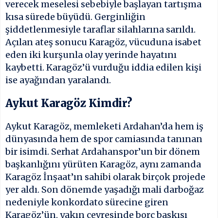
verecek meselesi sebebiyle başlayan tartışma
kısa sürede büyüdü. Gerginliğin
şiddetlenmesiyle taraflar silahlarına sarıldı.
Açılan ateş sonucu Karagöz, vücuduna isabet
eden iki kurşunla olay yerinde hayatını
kaybetti. Karagöz’ü vurduğu iddia edilen kişi
ise ayağından yaralandı.
Aykut Karagöz Kimdir?
Aykut Karagöz, memleketi Ardahan’da hem iş
dünyasında hem de spor camiasında tanınan
bir isimdi. Serhat Ardahanspor’un bir dönem
başkanlığını yürüten Karagöz, aynı zamanda
Karagöz İnşaat’ın sahibi olarak birçok projede
yer aldı. Son dönemde yaşadığı mali darboğaz
nedeniyle konkordato sürecine giren
Karagöz’ün, yakın çevresinde borç baskısı