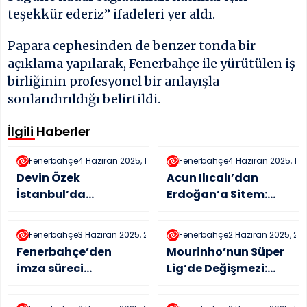
teşekkür ederiz” ifadeleri yer aldı.
Papara cephesinden de benzer tonda bir
açıklama yapılarak, Fenerbahçe ile yürütülen iş
birliğinin profesyonel bir anlayışla
sonlandırıldığı belirtildi.
İlgili Haberler
Fenerbahçe
4 Haziran 2025, 11:20
Fenerbahçe
4 Haziran 2025, 10:
Devin Özek
Acun Ilıcalı’dan
İstanbul’da
Erdoğan’a Sitem:
Fenerbahçe’nin
“Haklıymış!”
başına geçiyor
Fenerbahçe
3 Haziran 2025, 21:41
Fenerbahçe
2 Haziran 2025, 23:
Fenerbahçe’den
Mourinho’nun Süper
imza süreci
Lig’de Değişmezi:
açıklaması
Fred Rodrigues