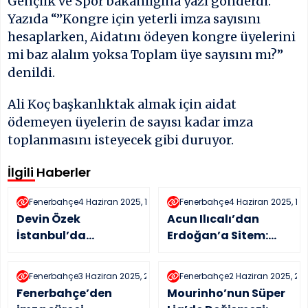
Gençlik ve Spor bakanlığına yazı gönderdi.
Yazıda “”Kongre için yeterli imza sayısını
hesaplarken, Aidatını ödeyen kongre üyelerini
mi baz alalım yoksa Toplam üye sayısını mı?”
denildi.
Ali Koç başkanlıktak almak için aidat
ödemeyen üyelerin de sayısı kadar imza
toplanmasını isteyecek gibi duruyor.
İlgili Haberler
Fenerbahçe
4 Haziran 2025, 11:20
Fenerbahçe
4 Haziran 2025, 10:
Devin Özek
Acun Ilıcalı’dan
İstanbul’da
Erdoğan’a Sitem:
Fenerbahçe’nin
“Haklıymış!”
başına geçiyor
Fenerbahçe
3 Haziran 2025, 21:41
Fenerbahçe
2 Haziran 2025, 23:
Fenerbahçe’den
Mourinho’nun Süper