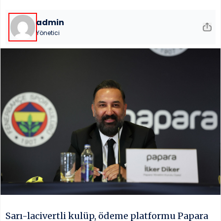
Çerez ve Kul
admin
SOSYAL MED
Yönetici
MOBİL UYG
Sarı-lacivertli kulüp, ödeme platformu Papara