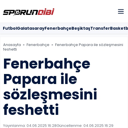
Futbol
Futbol
Galatasaray
Fenerbahçe
Beşiktaş
Transfer
Basketb
Galatasara
Anasayfa
»
Fenerbahçe
»
Fenerbahçe Papara ile sözleşmesini
feshetti
Fenerbahçe
Fenerbahçe
Beşiktaş
Papara ile
KÜNYE
sözleşmesini
İLETİŞİM
feshetti
HAKKIMIZDA
Yayınlanma:
04.06.2025 16:28
Güncellenme:
04.06.2025 16:29