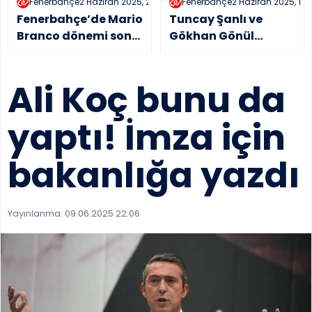
Fenerbahçe
2 Haziran 2025, 21:35
Fenerbahçe
2 Haziran 2025, 16:
Fenerbahçe’de Mario
Tuncay Şanlı ve
Branco dönemi sona
Gökhan Gönül
erdi
göreve hazır
Ali Koç bunu da
yaptı! İmza için
bakanlığa yazdı
Yayınlanma:
09.06.2025 22:06