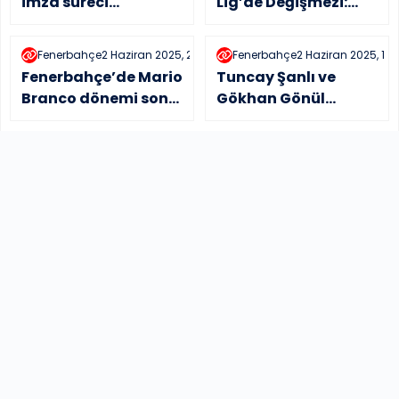
imza süreci
Lig’de Değişmezi:
açıklaması
Fred Rodrigues
Fenerbahçe
2 Haziran 2025, 21:35
Fenerbahçe
2 Haziran 2025, 16:
Fenerbahçe’de Mario
Tuncay Şanlı ve
Branco dönemi sona
Gökhan Gönül
erdi
göreve hazır
Haberler
13:50, 12 Haziran 2025
Fenerbahçe’nin ilk büyük transferi
Manchester City yıldızı
22:32, 11 Haziran 2025
Aziz Yıldırım başkan adaylığını açıklıyor!
Tüm yönetim toplandı