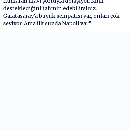
numaralı mavi şortuyla dolaşıyor. Kimi
desteklediğini tahmin edebilirsiniz.
Galatasaray’a büyük sempatisi var, onları çok
seviyor. Ama ilk sırada Napoli var.”
Bu sözler, Galatasaraylı taraftarların sosyal
medyada “Ciro bile bizi bırakıyor” yorumları
yapmasına neden oldu.
İlgili Haberler
Galatasaray
4 Haziran 2025, 16:18
Galatasaray
3 Haziran 2025, 2
Galatasaray’ın
Gökhan Özbek vefat
stadı mı yanıyor? Ali
etti! Dursun Özbek
Sami Yen Spor
oğlu sanıldı
Kompleksi yanıyor
Galatasaray
3 Haziran 2025, 23:39
Galatasaray
2 Haziran 2025, 23
mu?
Bakan Murat
Gol Krallarının
Kurum’dan
Takımı: