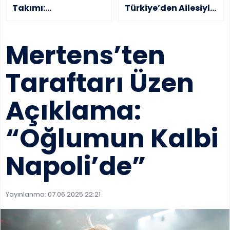
Ziyareti
Takımı:
Türkiye’den Ailesiyle
Galatasaray,
Birlikte ayrıldı
Zirvedeki Yerini
Mertens’ten
Sağlamlaştırdı
Taraftarı Üzen
Açıklama:
“Oğlumun Kalbi
Napoli’de”
Yayınlanma:
07.06.2025 22:21