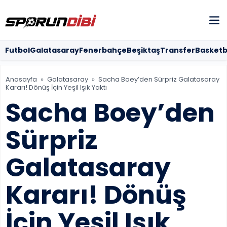
Futbol
Futbol
Galatasaray
Fenerbahçe
Beşiktaş
Transfer
Basketb
Galatasara
Anasayfa
»
Galatasaray
»
Sacha Boey’den Sürpriz Galatasaray
Kararı! Dönüş İçin Yeşil Işık Yaktı
Fenerbahçe
Sacha Boey’den
Beşiktaş
Sürpriz
KÜNYE
Galatasaray
İLETİŞİM
Kararı! Dönüş
HAKKIMIZDA
İçin Yeşil Işık