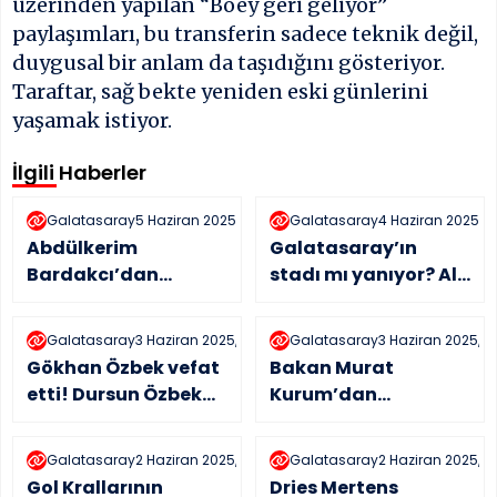
üzerinden yapılan “Boey geri geliyor”
paylaşımları, bu transferin sadece teknik değil,
duygusal bir anlam da taşıdığını gösteriyor.
Taraftar, sağ bekte yeniden eski günlerini
yaşamak istiyor.
İlgili Haberler
Galatasaray
5 Haziran 2025, 15:14
Galatasaray
4 Haziran 2025, 16
Abdülkerim
Galatasaray’ın
Bardakcı’dan
stadı mı yanıyor? Ali
Şampiyonluk İtirafı:
Sami Yen Spor
“Hedefimiz 5’te 5!”
Kompleksi yanıyor
Galatasaray
3 Haziran 2025, 23:56
Galatasaray
3 Haziran 2025, 2
mu?
Gökhan Özbek vefat
Bakan Murat
etti! Dursun Özbek
Kurum’dan
oğlu sanıldı
Galatasaray
Başkanı Dursun
Galatasaray
2 Haziran 2025, 23:01
Galatasaray
2 Haziran 2025, 2
Özbek’e Tebrik
Gol Krallarının
Dries Mertens